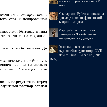
узнать историю картины XV
века
Как картина Рубенса попала на
совмещают с
глянцеванием
-
продажу в южноафриканский
ного слоя к полированной
аукционный дом
Марс работы скульптора-
янцеватели (бытовые и типа
маньериста Джамболоньи
что значительно сокращает
возвращается в Дрезден
Открыта новая картина
 вымыть и обезжирены. До
выдающейся художницы XVII
века Микаэлины Вотье (1604 –
1689)
механическими свойствами,
глянцевания при значительно
е более 1-2 месяцев после
ов непосредственно перед
роцентный раствор борной