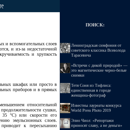
ПОИСК:
ных и вспомогательных слоев
Ленинградская симфония от
тся, и из-за недостаточной
советского классика Всеволода
ручиваемость и хрупкость
Тарасевича
«Встречи с дикой природой» —
это магнетические черно-белые
снимки
льных шкафах или просто в
Тетя Соня из Тифлиса:
ельных приборов и в прямых
единственная в городе
женщина-фотограф
уменьшением относительной
Известны лауреаты конкурса
 продолжительности сушки,
World Press Photo 2019
 35 °С) или скорости его
ению эмульсионных слоев.
Элио Чиол: «Репортажи
о приводит к пересыханию
приносят славу, а не деньги»