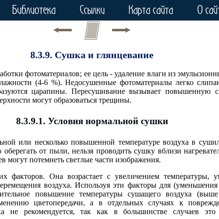
8.3.9. Сушка и глянцевание
ботки фотоматериалов; ее цель - удаление влаги из эмульсион
влажности (4-6 %). Недосушенные фотоматериалы легко слипаю
разуются царапины. Пересушивание вызывает повышенную ск
ерхности могут образоваться трещины.
8.3.9.1. Условия нормальной сушки
ьной или несколько повышенной температуре воздуха в суши
 оберегать от пыли, нельзя проводить сушку вблизи нагреват
аев могут потемнеть светлые части изображения.
их факторов. Она возрастает с увеличением температуры, 
еремещения воздуха. Используя эти факторы для (уменьшения
чительное повышение температуры сушащего воздуха (выше
енению цветопередачи, а в отдельных случаях к поврежд
ха не рекомендуется, так как в большинстве случаев эт