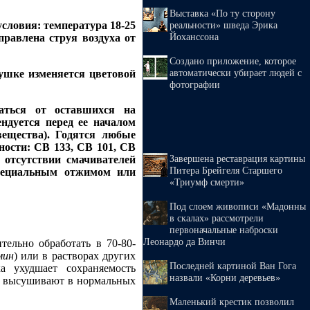
Выставка «По ту сторону
словия: температура 18-25
реальности» шведа Эрика
Йоханссона
равлена струя воздуха от
Создано приложение, которое
автоматически убирает людей с
ушке изменяется цветовой
фотографии
ваться от оставшихся на
ндуется перед ее началом
вещества). Годятся любые
ости: СВ 133, СВ 101, СВ
Завершена реставрация картины
 отсутствии смачивателей
Питера Брейгеля Старшего
специальным отжимом или
«Триумф смерти»
Под слоем живописи «Мадонны
в скалах» рассмотрели
первоначальные наброски
Леонардо да Винчи
ельно обработать в 70-80-
мин
) или в растворах других
Последней картиной Ван Гога
а ухудшает сохраняемость
назвали «Корни деревьев»
 и высушивают в нормальных
Маленький крестик позволил