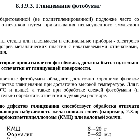
8.3.9.3. Глянцевание фотобумаг
баритованной (не полиэтиленированной) подложке часто 
) отпечатков путем прикатывания невысушенного эмульсион
ты стекла или пластмассы и специальные приборы - электрогл
огрев металлических пластин с накатываемыми отпечатками, 
ния.
оторые прикатывается фотобумага, должны быть тщательно
 отпечатки от глянцующей поверхности.
цветные фотобумаги обладают достаточно хорошими физико-
чество глянцевания при достаточно высокой температуре. Для 
0°С и выше), а также при обработке свежей фотобумаги (н
тельно обработать отпечатки в дубящем растворе.
 дефектов глянцевания способствует обработка отпечатк
ающих набухаемость желатиновых слоев (например, 2-3-п
 карбоксиметилцеллюлозы (КМЦ) или воловьей желчи.