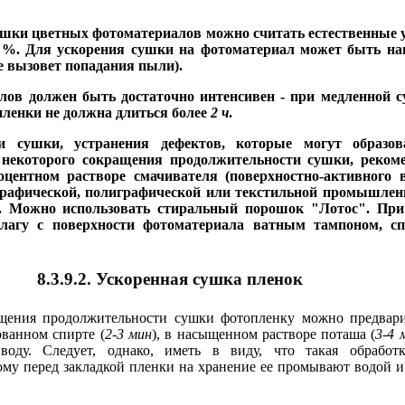
шки цветных фотоматериалов можно считать естественные у
5 %. Для ускорения сушки на фотоматериал может быть нап
не вызовет попадания пыли).
ов должен быть достаточно интенсивен - при медленной с
пленки не должна длиться более
2 ч
.
и сушки, устранения дефектов, которые могут образо
некоторого сокращения продолжительности сушки, рекоме
оцентном растворе смачивателя (поверхностно-активного 
графической, полиграфической или текстильной промышленн
р. Можно использовать стиральный порошок "Лотос". При
 влагу с поверхности фотоматериала ватным тампоном, 
8.3.9.2. Ускоренная сушка пленок
щения продолжительности сушки фотопленку можно предварит
ванном спирте (
2-3 мин
), в насыщенном растворе поташа (
3-4 
оду. Следует, однако, иметь в виду, что такая обработк
ому перед закладкой пленки на хранение ее промывают водой