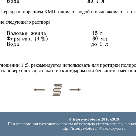
Перед растворением КМЦ заливают водой и выдерживают в тече
ие следующего раствора:
тношении 1 :5, рекомендуется использовать для протирки поли
ть поверхность для накатки скипидаром или бензином, смешан
© Istoriya-Foto.ru 2010-2019
При копировании материалов проекта обязательно ставить активную ссыл
http://istoriya-foto.ru/ 'Фотоискусство'